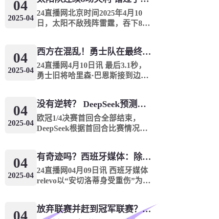
火箭分别锁定西部前两名，骑士
04
凯尔特人分别锁定东部前两名，
24直播网北京时间2025年4月10
2025-04
魔术...
日，太阳不敌残阵雷霆，吞下8连
败的同时，战绩来到35胜45负。
独行侠目前38胜42负，太阳35
西方在混乱！勇士队在最终成绩中排名第七 湖人队晋级季后赛 火箭向快船送了礼物
胜，在仅剩两场比赛的情况下，
04
无论如何他们也无法超过独行
24直播网4月10日讯 最后3.1秒，
2025-04
侠，这也意...
勇士旧将哈里森·巴恩斯接到边线
球，顶着巴特勒的防守，高难度
后仰出手三分球压哨命中，帮助
没有逆转？ DeepSeek预测冠军联赛的第二回合：4支球队在第一回合中获胜 枪手输了
马刺114比111绝杀勇士。曾经的
04
湾区黑鹰用三分绝杀狠狠地...
欧冠1/4决赛首回合全部结束，
2025-04
DeepSeek根据首回合比赛情况，
联系球队在2024/25赛季的表现，
对次回合比赛进行了预测，首回
有奇迹吗？西班牙媒体：除非皇马转过身赢得西甲或欧洲冠军
合赢球的4支球队均晋级。阿森纳
04
vs皇马阿森纳首回合主场3球大...
24直播网04月09日讯 西班牙媒体
2025-04
relevo以“安切洛蒂身受重伤”为
题，表达了对安帅执教皇马前景
的悲观。文章编译如下很少有人
放弃联赛并赶到冠军联赛？阿森纳没有希望赢得英超杯 赢得欧洲冠军的可能性
预料到皇马会在赛季这个阶段依
04