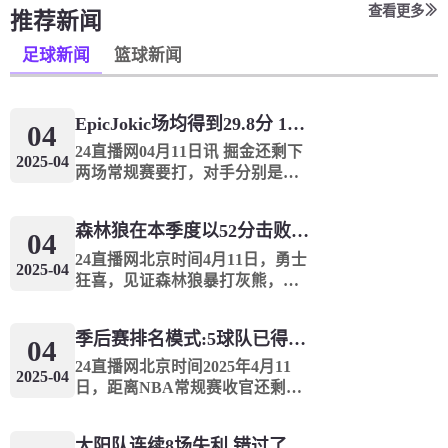
查看更多
推荐新闻
足球新闻
篮球新闻
Epic️Jokic场均得到29.8分 12.8个篮板和10.2次助攻 平均三双很容易吗？
04
24直播网04月11日讯 掘金还剩下
2025-04
两场常规赛要打，对手分别是灰
熊和火箭。赛季至今，掘金球星
约基奇出战68场比赛一共拿到
森林狼在本季度以52分击败了灰熊！一个部分中的21个中有18个！骑着摇头丸的战士第六 湖船不舒服
2027分869篮板696助攻，最后两
04
场常规赛如果全部出战，他只
24直播网北京时间4月11日，勇士
2025-04
需...
狂喜，见证森林狼暴打灰熊，一
节52分血虐对手，单节21中18，
还有天理吗？我们从来没有见到
季后赛排名模式:5球队已得到确认 西方有一支悲惨的3-8队
NBA这么疯狂的进攻表演，森林
04
狼对阵灰熊的第3节，狼队打出了
24直播网北京时间2025年4月11
2025-04
单节52...
日，距离NBA常规赛收官还剩3
个比赛日，而东西部前10名排名
形势还非常不明朗。目前，雷霆
太阳队连续8场失利 错过了季后赛 1.5亿巨人完全失败了